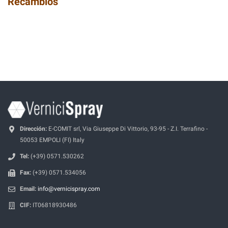
Recambios
Dirección:
E-COMIT srl, Via Giuseppe Di Vittorio, 93-95 - Z.I. Terrafino -
50053 EMPOLI (FI) Italy
Tel:
(+39) 0571.530262
Fax:
(+39) 0571.534056
Email:
info@vernicispray.com
CIF:
IT06818930486