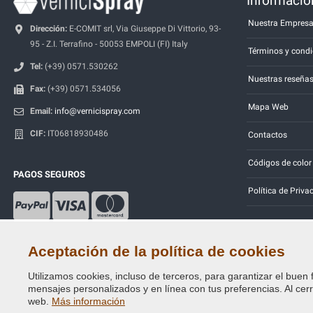
Información
Nuestra Empres
Dirección:
E-COMIT srl, Via Giuseppe Di Vittorio, 93-
95 - Z.I. Terrafino - 50053 EMPOLI (FI) Italy
Términos y condi
Tel:
(+39) 0571.530262
Nuestras reseña
Fax:
(+39) 0571.534056
Mapa Web
Email:
info@vernicispray.com
CIF:
IT06818930486
Contactos
Códigos de color
PAGOS SEGUROS
Política de Priva
Aceptación de la política de cookies
Utilizamos cookies, incluso de terceros, para garantizar el buen 
Copyright © 2014 - 2026. All Rights Reserved.
mensajes personalizados y en línea con tus preferencias. Al cerra
Visitantes En Línea: 475
web.
Más información